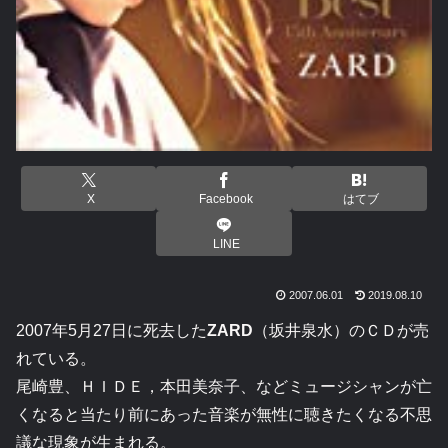
X
Facebook
はてブ
LINE
2007.06.01
2019.08.10
2007年5月27日に死去した
ZARD
（坂井泉水）のＣＤが売
れている。
尾崎豊、ＨＩＤＥ，本田美奈子、などミュージシャンが亡
くなると当たり前にあった音楽が無性に聴きたくなる不思
議な現象が生まれる。