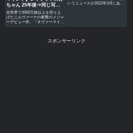
いうニュースが2022年3月にあっ
ちゃん 25年後⇒同じ写真
た。CD以外の物理メディアも数
を撮る⇒30年後バンドを裁
全世界で3000万枚以上を売り上
年前から徐々に売り上げが増えて
判で提訴
げたニルヴァーナの衝撃のメジャ
いるという。もしかしてそろそろ
ーデビュー作、『ネヴァーマイン
CDを見直す時期に来ているのか
ド』がリリースされたのが1991
も知れない。その理由と...
年だった。このアルバムの何が衝
撃的かってまず最初に目に入るこ
スポンサーリンク
のドル札を追いかける赤ちゃんの
ジャケット写真によるインパ...