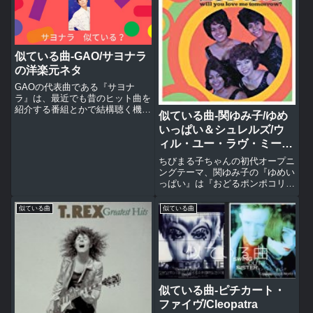
似ている曲-GAO/サヨナラ
の洋楽元ネタ
GAOの代表曲である『サヨナ
ラ』は、最近でも昔のヒット曲を
紹介する番組とかで結構聴く機会
似ている曲-関ゆみ子/ゆめ
が多い。ただ聴く度に「あーなん
いっぱい＆シュレルズ/ウ
かの洋楽の曲に似ているんだよな
ー」って思うので元ネタを探して
ィル・ユー・ラヴ・ミー・
まとめてみた。パクリ度★★【A
トゥモロー(Will You Still
ちびまる子ちゃんの初代オープニ
メロ】ドン・ヘンリー/エンド・
Love Me Tomorrow)
ングテーマ、関ゆみ子の『ゆめい
オ...
っぱい』は『おどるポンポコリ
ン』に比べて全然売れなかったけ
ど名曲だと思う。ただこの曲を知
似ている曲
似ている曲
っているのはかなり世代が限られ
るか！？いまだに放送で使われて
いる現役の『おどるポンポコリ
ン』...
似ている曲-ピチカート・
ファイヴ/Cleopatra