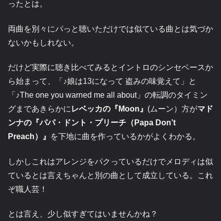
ったとは。
両曲を別々にパっと聴いただけでは似ている曲とは気づか
ないかもしれない。
だけど実際に聴き比べてみるとイントロのシンセベースか
ら始まって、「♪娘は13になって 盗みの味覚えて」と
「♪The one you warned me all about」の転調のタイミン
グまであきらかに
レベッカの『Moon』
(ムーン）方が
マド
ンナの『パパ・ドント・プリーチ（Papa Don’t
Preach）』
を下地に曲を作っているかがよくわかる。
しかしこれはアレンジをパクっているだけでメロディは似
ているとは言えちゃんと別の曲として成立している。これ
ぞ職人芸！
とは言え、少し似すぎてはいませんかね？