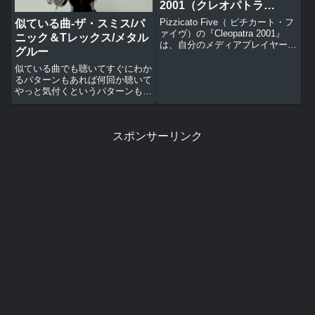
2001（クレオパトラ
2001）&スイング・アウ
Pizzicato Five（ ピチカート・フ
似ている曲-ザ・スミス/パ
ト・シスター/ユー・オ
ァイヴ）の『Cleopatra 2001』
ニック＆Tレックス/メタル
は、自分のメディアプレイヤーに
ン・マイ・マインド
グルー
入っていて何度も聴いていたの
に、スイング・アウト・シスター
似ている曲でも聴いてすぐにわか
(Swing Out Sister) の 『ユー・オ
るパターンもあれば何回か聴いて
ン・マイ・マ...
やっと気付くというパターンもあ
る。ザ・スミスの『パニック』を
聴いていて「これはよく知ってい
る何かの曲に似ている気がする」
スポンサーリンク
と気付いてはいたものの、しばら
くはわからなかった。何回か聴
い...