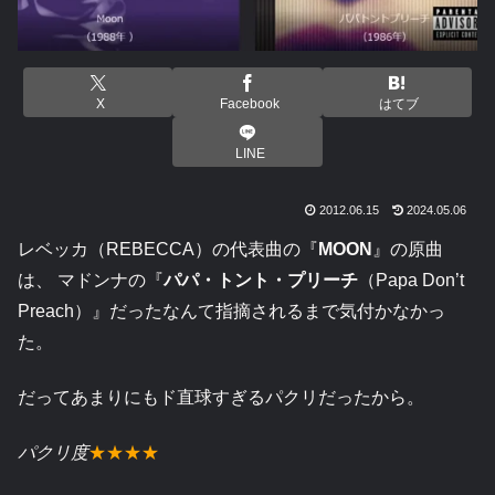
X
Facebook
はてブ
LINE
2012.06.15
2024.05.06
レベッカ（REBECCA）の代表曲の『
MOON
』の原曲
は、 マドンナの『
パパ・トント・プリーチ
（Papa Don’t
Preach）』だったなんて指摘されるまで気付かなかっ
た。
だってあまりにもド直球すぎるパクリだったから。
パクリ度
★★★★