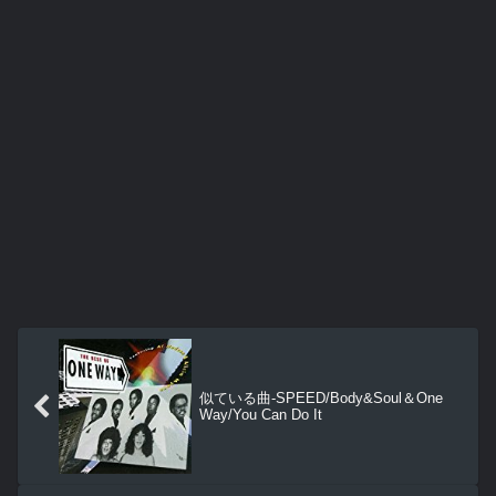
似ている曲-SPEED/Body&Soul＆One
Way/You Can Do It