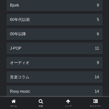
Bjork
9
60年代以前
5
00年以降
6
J-POP
11
オーディオ
9
音楽コラム
14
Roxy music
14
サントラ
11
ホーム
検索
トップ
サイドバー