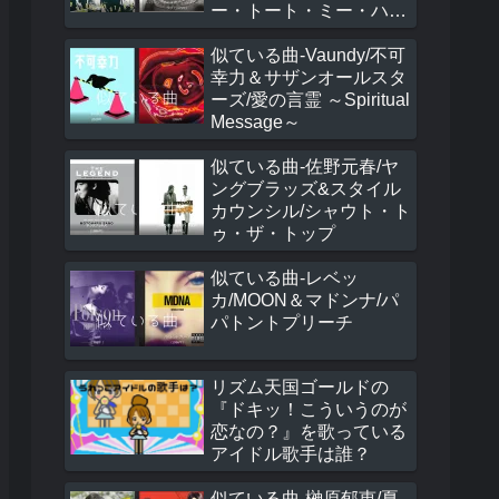
ー・トート・ミー・ハ
ウ・トゥ・スピーク・イ
ン・ラヴ
似ている曲-Vaundy/不可
幸力＆サザンオールスタ
ーズ/愛の言霊 ～Spiritual
Message～
似ている曲-佐野元春/ヤ
ングブラッズ&スタイル
カウンシル/シャウト・ト
ゥ・ザ・トップ
似ている曲-レベッ
カ/MOON＆マドンナ/パ
パトントプリーチ
リズム天国ゴールドの
『ドキッ！こういうのが
恋なの？』を歌っている
アイドル歌手は誰？
似ている曲-榊原郁恵/夏