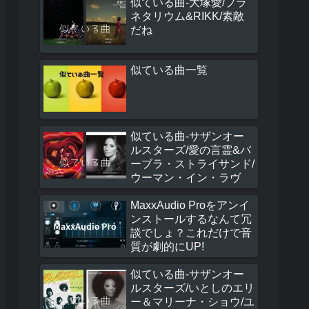
似ている曲-大塚愛/プラ
ネタリウム&RIKK/素敵
だね
似ている曲一覧
似ている曲-サザンオー
ルスターズ/愛の言霊&バ
ーブラ・ストライサンド/
ウーマン・イン・ラヴ
MaxxAudio Proをアンイ
ンストールするなんて冗
談でしょ？これだけで音
質が劇的にUP!
似ている曲-サザンオー
ルスターズ/いとしのエリ
ー＆マリーナ・ショウ/ユ