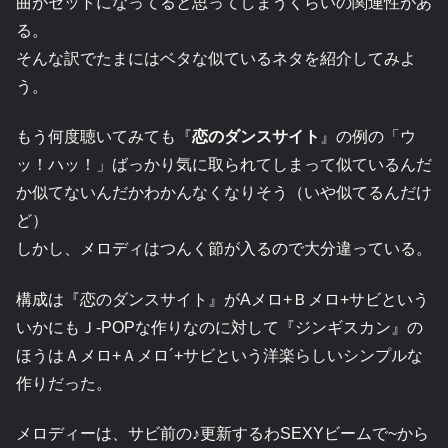
曲がセットになってると思ってしまうくらいの関連性があ
る。
そんな訳でたまにはベタな似ているネタを紹介してみよ
う。
もう何度聴いてみても『
恋のダンスサイト
』の例の「ウ
ッ！ハッ！」ばっかり気に取られてしまって似ているんだ
か似てないんだかわかんなくなりそう（いや似てるんだけ
ど）
しかし、メロディはつんく節が入るので大分違っている。
構成は『恋のダンスサイト』がAメロ+Ｂメロ+サビという
いかにもＪ-POPな作りなのに対して『ジンギスカン』の
ほうはＡメロ+Ａメロ´+サビという洋楽らしいシンプルな
作りだった。
メロディーは、サビ前の♪更新するわSEXYビームで~から