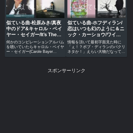
ミューヂック（Pop...
思ったら字幕...
似ている曲-松原みき/真夜
似ている曲-ホフディラン/
中のドア&キャロル・ベイ
恋はいつも幻のように＆ニ
ヤー・セイガー/It’s The
ック・カーショウ/ワイ
Falling In Love
ド・ボーイ
何かのコンピレーションアルバム
情報を頂いて最初字面見た時に
を聴いていたらキャロル・ベイヤ
「ぇ！？ボブ・ディランのパクリ
ー・セイガー(Carole Bayer
ネタか！」えらい大物だなって思
Sager)の『It's The Falling In
ったらボブじゃなくホフディラン
Love-邦題（恋をしましょう）』
だった。そういやそんな人たちい
が、流れてきて途中で「これどっ
たっけか。パクリ度情報提供 と
スポンサーリンク
かで聴いた事あるよな？って考え
おりすがりさん元ネタのBメロを
てみたら松原みきの『真夜中のド
Aメロに置き換える情報をもらっ
ア～Stay With Me」だったとし
た...
ばらくして気付いた。アレンジの
部分的なパクリからインスパイ
ア。