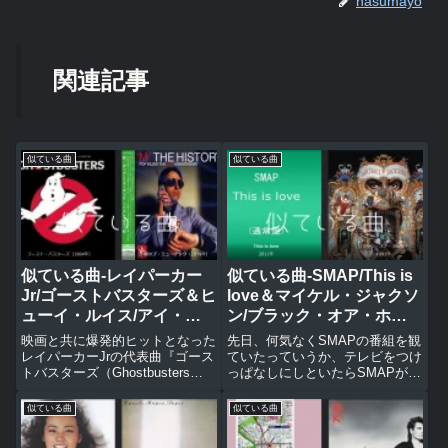
nasumayo
関連記事
似ている曲
似ている曲
似ている曲-レイパーカー
似ている曲-SMAP/This is
Jr/ゴーストバスターズ＆ヒ
love＆マイケル・ジャクソ
ューイ・ルイス/アイ・ウ
ン/ブラック・オア・ホワ
ォント・ア・ニュー・ドラ
イト
映画と共に爆発的ヒットとなった
先日、何気なくSMAPの番組を観
ッグ＆M/ポップ・ミューヂ
レイパーカーJrの代表曲『ゴース
ていたっていうか、テレビをつけ
トバスターズ（Ghostbusters
っぱなしにしといたらSMAPが新
ック
）』を聴いているとどうしても思
曲を歌いだした。すぐに「あ、こ
い出してしまう曲がある。それ
れはマイケル・ジャクソンの『ブ
似ている曲
似ている曲
は、日本でもCMソングで起用さ
ラック・オア・ホワイト-Black
れたMの代表曲である『ポップ・
Or White』のカバーなんだな」と