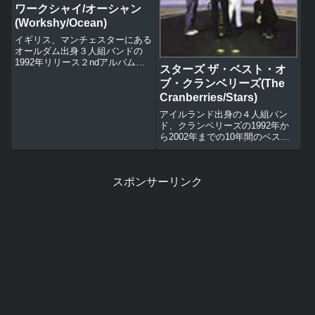
ワークシャイ/オーシャン
(Workshy/Ocean)
イギリス、マンチェスターにある
オールダム出身３人組バンドの
1992年リリース２ndアルバム。
スターズ ザ・ベスト・オ
洗練された音楽性に女性ヴォーカ
ブ・クランベリーズ(The
ルはスウィング・アウト・シスタ
ーとかぶるイメージ。知名度では
Cranberries/Stars)
劣るがオシャレさも楽曲の出来も
アイルランド出身の４人組バン
決して見劣りはしない。収録曲...
ド、クランベリーズの1992年か
ら2002年までの10年間のベス
ト。シンプルな演奏とドロレスの
粘っこいヴォーカルの相性が心地
よい。ボーナストラックとして未
スポンサーリンク
発表曲２曲を含む全20曲を収
録。収録曲ドリームスリンガー
ゾ...