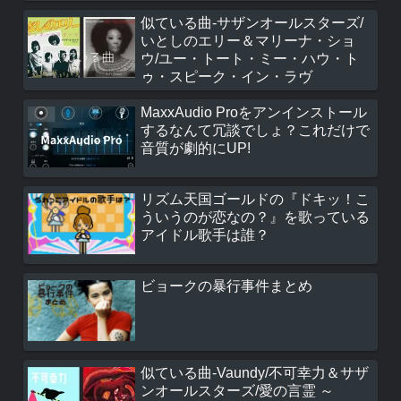
似ている曲-サザンオールスターズ/
いとしのエリー＆マリーナ・ショ
ウ/ユー・トート・ミー・ハウ・ト
ゥ・スピーク・イン・ラヴ
MaxxAudio Proをアンインストール
するなんて冗談でしょ？これだけで
音質が劇的にUP!
リズム天国ゴールドの『ドキッ！こ
ういうのが恋なの？』を歌っている
アイドル歌手は誰？
ビョークの暴行事件まとめ
似ている曲-Vaundy/不可幸力＆サザ
ンオールスターズ/愛の言霊 ～