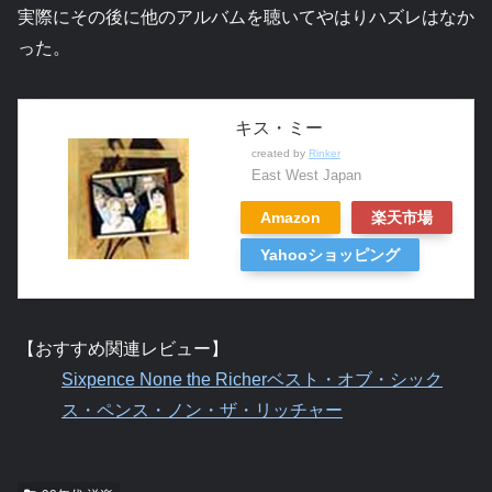
実際にその後に他のアルバムを聴いてやはりハズレはなか
った。
キス・ミー
created by
Rinker
East West Japan
Amazon
楽天市場
Yahooショッピング
【おすすめ関連レビュー】
Sixpence None the Richerベスト・オブ・シック
ス・ペンス・ノン・ザ・リッチャー