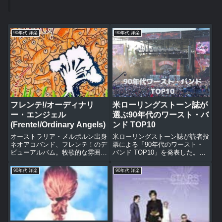
90年代 洋楽
90年代 洋楽
フレンテ!/オーディナリ
米ローリングストーン誌が
ー・エンジェル
選ぶ90年代のワースト・バ
(Frente!/Ordinary Angels)
ンド TOP10
オーストラリア・メルボルン出身
米ローリングストーン誌が読者投
ネオアコバンド、フレンテ！のデ
票による「90年代のワースト・
ビューアルバム。牧歌的な雰囲気
バンド TOP10」を発表した。読
の中にも一筋縄でいかないヒネク
者投票だからかなり信憑性のある
レセンスが光るアコースティック
結果だろうけど、このランキング
90年代 洋楽
90年代 洋楽
でかわいくオシャレな1枚。収録
に入ったバンドを全て知っている
曲ガールレイバー・オブ・ラヴオ
人が日本に果たしてどれだけいる
ーディナリー・エンジェルロン
だろうか？ジャンルもバラバ...
リ...