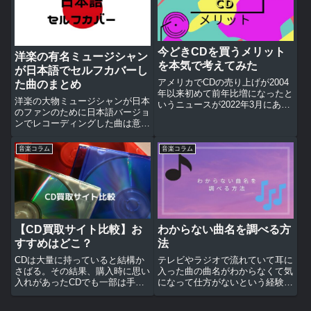
今どきCDを買うメリット
洋楽の有名ミュージシャン
を本気で考えてみた
が日本語でセルフカバーし
アメリカでCDの売り上げが2004
た曲のまとめ
年以来初めて前年比増になったと
洋楽の大物ミュージシャンが日本
いうニュースが2022年3月にあっ
のファンのために日本語バージョ
た。CD以外の物理メディアも数
ンでレコーディングした曲は意外
年前から徐々に売り上げが増えて
とあったりする。しかし、その仕
いるという。もしかしてそろそろ
上がりにはかなりの差があると言
CDを見直す時期に来ているのか
音楽コラム
音楽コラム
わざるを得ない。まずはちょっと
も知れない。その理由と...
残念な感じの曲から紹介してみよ
う。ザ・ポリス/ドゥドゥド
ゥ・...
【CD買取サイト比較】お
わからない曲名を調べる方
すすめはどこ？
法
CDは大量に持っていると結構か
テレビやラジオで流れていて耳に
さばる。その結果、購入時に思い
入った曲の曲名がわからなくて気
入れがあったCDでも一部は手放
になって仕方がないという経験は
すことになる。ひとおもいに捨て
ないだろうか？インターネットが
ちゃったらスッキリするのかも知
普及する前は、洋楽の場合は特に