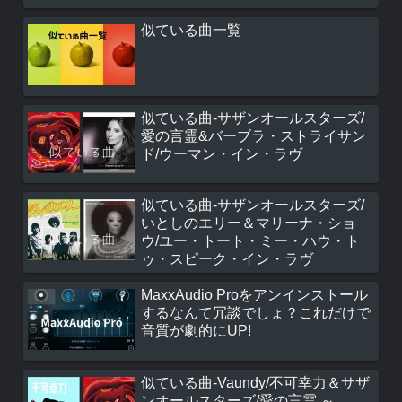
似ている曲一覧
似ている曲-サザンオールスターズ/
愛の言霊&バーブラ・ストライサン
ド/ウーマン・イン・ラヴ
似ている曲-サザンオールスターズ/
いとしのエリー＆マリーナ・ショ
ウ/ユー・トート・ミー・ハウ・ト
ゥ・スピーク・イン・ラヴ
MaxxAudio Proをアンインストール
するなんて冗談でしょ？これだけで
音質が劇的にUP!
似ている曲-Vaundy/不可幸力＆サザ
ンオールスターズ/愛の言霊 ～