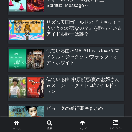
Spiritual Message～
リズム天国ゴールドの『ドキッ！こ
ういうのが恋なの？』を歌っている
アイドル歌手は誰？
似ている曲-SMAP/This is love＆マ
イケル・ジャクソン/ブラック・オ
ア・ホワイト
似ている曲-榊原郁恵/夏のお嬢さん
＆スージー・クアトロ/ワイルド・
ワン
ビョークの暴行事件まとめ
ホーム
検索
トップ
サイドバー