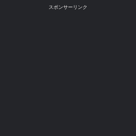
れないけど、もったいないし、出
かなり苦労をしていたようで、中
スポンサーリンク
来れば高値で買い取ってもらいた
にはＣＤショップの店頭で鼻歌で
いというのが心情だ。価格が高
歌ってみて店員に尋ねたという、
め...
つわものもいたそうな。現代では
分からない曲名を調べるには、大
きく分けて2つあるので紹介しよ
う。