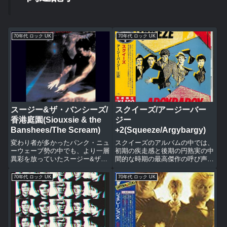
70年代 ロック UK
70年代 ロック UK
スージー&ザ・バンシーズ/
スクイーズ/アージーバー
香港庭園(Siouxsie & the
ジー
Banshees/The Scream)
+2(Squeeze/Argybargy)
変わり者が多かったパンク・ニュ
スクイーズのアルバムの中では、
ーウェーブ勢の中でも、より一層
初期の疾走感と後期の円熟実の中
異彩を放っていたスージー&ザ・
間的な時期の最高傑作の呼び声も
バンシーズのデビューアルバムに
高い本作アージーバージーだが、
シングル『香港庭園(ホンコンガ
日本国内ではなぜか発表時から未
70年代 ロック UK
70年代 ロック UK
ーデン)』をプラスした編集した
発売でずっと不遇をかこってい
アルバム。全英チャート最高12
た。未発売から遅れて発売された
位。アルバム名の『香港庭園』
のに廃盤、そしてついに待望の再
と...
発...