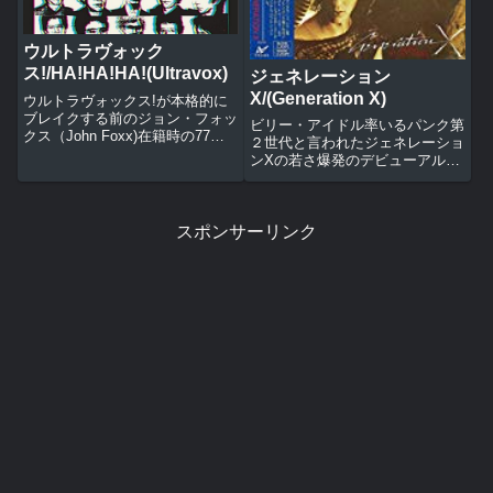
ウルトラヴォック
ス!/HA!HA!HA!(Ultravox)
ジェネレーション
X/(Generation X)
ウルトラヴォックス!が本格的に
ブレイクする前のジョン・フォッ
ビリー・アイドル率いるパンク第
クス（John Foxx)在籍時の77年
２世代と言われたジェネレーショ
の2ndアルバム。当時イギリスで
ンXの若さ爆発のデビューアルバ
流行のパンクとテクノを先取りし
ム。ポップでメロディアスな音楽
た演奏はまさにニュー・ウエーブ
性は今の日本でも充分通用しそ
と呼ぶに相応しかった。収録曲ロ
う。1. フロム・ザ・ハート2. 100
ックロックフローズ...
スポンサーリンク
パンクス3. リッスン4. レディ、
ステディ、ゴー5...