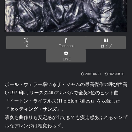
X
Facebook
はてブ
LINE
2010.04.21
2023.08.08
ポール・ウェラー率いるザ・ジャムの最高傑作の呼び声高
い1979年リリースの4thアルバムで全英3位のヒット曲
『イートン・ライフルズ(The Eton Rifles)』を収録した
『
セッティング・サンズ
』。
演奏も曲作りも安定感が出てきても疾走感あふれるシンプ
ルなアレンジは相変わらず。