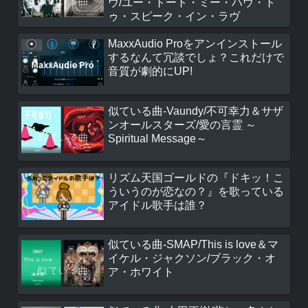
ウ/ユー・トート・ミー・ハウ・ト
ゥ・スピーク・イン・ラヴ
MaxxAudio Proをアンインストール
するなんて冗談でしょ？これだけで
音質が劇的にUP!
似ている曲-Vaundy/不可幸力＆サザ
ンオールスターズ/愛の言霊 ～
Spiritual Message～
リズム天国ゴールドの『ドキッ！こ
ういうのが恋なの？』を歌っている
アイドル歌手は誰？
似ている曲-SMAP/This is love＆マ
イケル・ジャクソン/ブラック・オ
ア・ホワイト