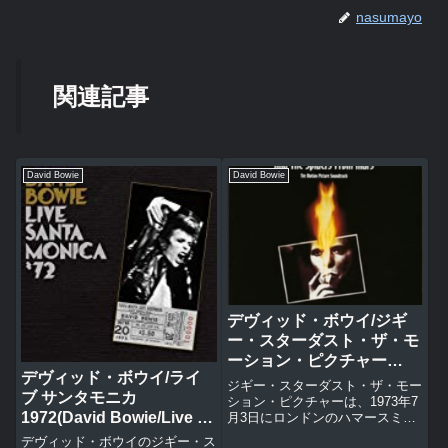
nasumayo
関連記事
David Bowie
David Bowie
デヴィッド・ボウイ/ジギ
ー・スターダスト・ザ・モ
ーション・ピクチャー
デヴィッド・ボウイ/ライ
【CD&DVD】(David
ジギー・スターダスト・ザ・モー
ブ サンタモニカ
Bowie/ZIGGY STARDUST
ション・ピクチャーは、1973年7
1972(David Bowie/Live In
月3日にロンドンのハマースミ
THE MOTION PICTURE)
ス・オデオンでのデヴィッド・ボ
Santa Monica ’72)
デヴィッド・ボウイのジギー・ス