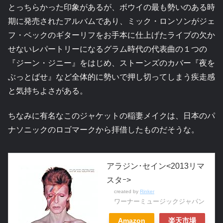
とっちらかった印象があるが、ボウイの最も勢いのある時
期に発売されたアルバムであり、ミック・ロンソンがジェ
フ・ベックのギターリフをお手本に仕上げたライブの欠か
せないレパートリーになるグラム時代の代表曲の１つの
『ジーン・ジニー』をはじめ、ストーンズのカバー『夜を
ぶっとばせ』など全体的に勢いで押し切ってしまう疾走感
と気持ちよさがある。
ちなみに有名なこのジャケットの稲妻メイクは、日本のパ
ナソニックのロゴマークから拝借したものだそうな。
アラジン･セイン<2013リマ
スタｰ>
created by
Rinker
ワーナーミュージックジャパン
Amazon
楽天市場