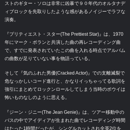
ストのギター・ソロは非常に凶暴で９０年代のオルタナデ
ィブロックを先取りしたような感があるノイジーでラフな
演奏。
『プリティエスト・スター(The Prettiest Star)』は、1970
年にマーク・ボランと共演した曲の再レコーディング曲
で、すでに発表されていたこの曲を入れる時点でアルバム
の曲数が足りていない事を物語っている。
そして『気のふれた男優(Cracked Actor)』での支離滅裂で
危なっかしいコード進行と、かなりイっちゃってる歌詞を
強引にまとめてロックンロールしてしまう当時のボウイは
怖いものなしのように思える。
『ジーン・ジニー(The Jean Genie)』は、ツアー移動中の
バスの中でアイディアが生まれた曲でレコーディング時間
はたった1時間だったが、シングルカットされ全英2位を