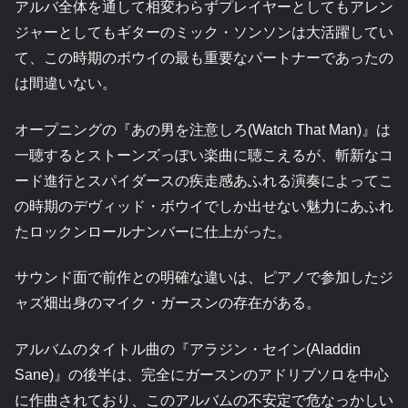
アルバ全体を通して相変わらずプレイヤーとしてもアレン
ジャーとしてもギターのミック・ソンソンは大活躍してい
て、この時期のボウイの最も重要なパートナーであったの
は間違いない。
オープニングの『あの男を注意しろ(Watch That Man)』は
一聴するとストーンズっぽい楽曲に聴こえるが、斬新なコ
ード進行とスパイダースの疾走感あふれる演奏によってこ
の時期のデヴィッド・ボウイでしか出せない魅力にあふれ
たロックンロールナンバーに仕上がった。
サウンド面で前作との明確な違いは、ピアノで参加したジ
ャズ畑出身のマイク・ガースンの存在がある。
アルバムのタイトル曲の『アラジン・セイン(Aladdin
Sane)』の後半は、完全にガースンのアドリブソロを中心
に作曲されており、このアルバムの不安定で危なっかしい