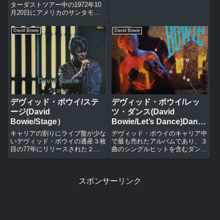
ウイのジギー・スターダストツア
ターダストツアー中の1972年10
ー最終日のライブをD・A・ペネ
月20日にアメリカのサンタモニ
ベイカー監督が撮影したドキュメ
カで行われたライブ盤。当時FM
ント映画。同じタイトルでCD...
放送でオンエアされた為に大量の
David Bowie
David Bowie
質の悪いブートレグが発売されて
いたが、オフィシャルでやっとリ
マスターされてリリースされ...
デヴィッド・ボウイ/ステ
デヴィッド・ボウイ/レッ
ージ(David
ツ・ダンス(David
Bowie/Stage）
Bowie/Let’s Dance)Dance
デヴィッド・ボウイ/レッ
キャリアの割りにライブ盤が少な
デヴィッド・ボウイのキャリア中
ツ・ダンス(David
いデヴィッド・ボウイの通産３枚
で最も売れたアルバムであり、３
目の77年にリリースされた２枚
曲のシングルヒットを含むダンス
Bowie/Let’s Dance)
組ライブアルバム『ステージ』。
アルバム。（1983年ビルボード
CD盤は、再発によってリマスタ
年間チャート18位）スケアリー
ーされ曲順が本来の演奏順に戻さ
モンスターズから3年の沈黙を破
スポンサーリンク
れた。トニー・ヴィスコンティに
り発表されたレッツ・ダンスは当
よる当時の情感たっぷりのライ
時の最先端のサウンドで手堅く...
ー...