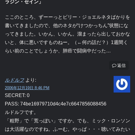
ラジン・セイン」
ここのところ、ずーーっとビリー・ジョエルネタばかりを
書いてきましたので、他のネタが“けつかっちん”状態にな
ってきました。いかん、いかん。溜まったら出しておかな
いと、体に悪いですものねー。（←何の話だ？）1週間く
らい前のことでしょうか、肺癌で闘病中だった…
返信
ルドルフ
より:
2006年12月19日 8:46 PM
SECRET: 0
PASS: 74be16979710d4c4e7c6647856088456
ルドルフです。
「粗野」で「荒っぽい」ですか。でも、ミック・ロンソン
は大活躍なのですね。ふーむ。やっぱ・・・聴いてみたい