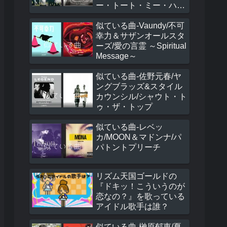
ー・トート・ミー・ハ
ウ・トゥ・スピーク・イ
ン・ラヴ
似ている曲-Vaundy/不可
幸力＆サザンオールスタ
ーズ/愛の言霊 ～Spiritual
Message～
似ている曲-佐野元春/ヤ
ングブラッズ&スタイル
カウンシル/シャウト・ト
ゥ・ザ・トップ
似ている曲-レベッ
カ/MOON＆マドンナ/パ
パトントプリーチ
リズム天国ゴールドの
『ドキッ！こういうのが
恋なの？』を歌っている
アイドル歌手は誰？
似ている曲-榊原郁恵/夏