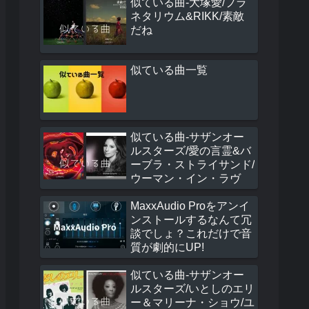
似ている曲-大塚愛/プラ
ネタリウム&RIKK/素敵
だね
似ている曲一覧
似ている曲-サザンオー
ルスターズ/愛の言霊&バ
ーブラ・ストライサンド/
ウーマン・イン・ラヴ
MaxxAudio Proをアンイ
ンストールするなんて冗
談でしょ？これだけで音
質が劇的にUP!
似ている曲-サザンオー
ルスターズ/いとしのエリ
ー＆マリーナ・ショウ/ユ