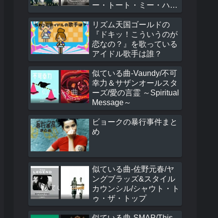
ー・トート・ミー・ハ
ウ・トゥ・スピーク・イ
ン・ラヴ
リズム天国ゴールドの
『ドキッ！こういうのが
恋なの？』を歌っている
アイドル歌手は誰？
似ている曲-Vaundy/不可
幸力＆サザンオールスタ
ーズ/愛の言霊 ～Spiritual
Message～
ビョークの暴行事件まと
め
似ている曲-佐野元春/ヤ
ングブラッズ&スタイル
カウンシル/シャウト・ト
ゥ・ザ・トップ
似ている曲-SMAP/This