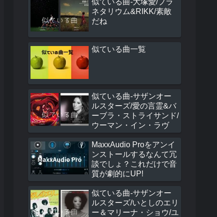
似ている曲-大塚愛/プラ
ネタリウム&RIKK/素敵
だね
似ている曲一覧
似ている曲-サザンオー
ルスターズ/愛の言霊&バ
ーブラ・ストライサンド/
ウーマン・イン・ラヴ
MaxxAudio Proをアンイ
ンストールするなんて冗
談でしょ？これだけで音
質が劇的にUP!
似ている曲-サザンオー
ルスターズ/いとしのエリ
ー＆マリーナ・ショウ/ユ