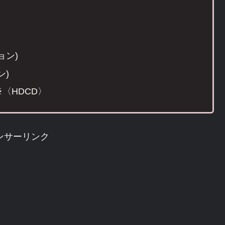
ョン)
ン)
※〈HDCD〉
ンサーリンク