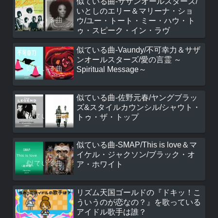
似ている曲-サザンオールスターズ/
いとしのエリー＆マリーナ・ショ
ウ/ユー・トート・ミー・ハウ・ト
ゥ・スピーク・イン・ラヴ
似ている曲-Vaundy/不可幸力＆サザ
ンオールスターズ/愛の言霊 ～
Spiritual Message～
似ている曲-佐野元春/ヤングブラッ
ズ&スタイルカウンシル/シャウト・
トゥ・ザ・トップ
似ている曲-SMAP/This is love＆マ
イケル・ジャクソン/ブラック・オ
ア・ホワイト
リズム天国ゴールドの『ドキッ！こ
ういうのが恋なの？』を歌っている
アイドル歌手は誰？