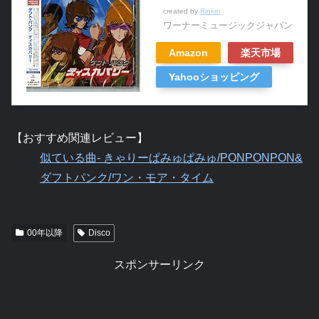
created by
Rinker
ワーナーミュージックジャパン
Amazon
楽天市場
Yahooショッピング
【おすすめ関連レビュー】
似ている曲- きゃりーぱみゅぱみゅ/PONPONPON&
ダフトパンク/ワン・モア・タイム
00年以降
Disco
スポンサーリンク