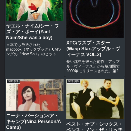
ヤエル・ナイム/シー・ワ
ズ・ア・ボーイ(Yael
Naim/She was a boy)
XTC/ワスプ・スター
日本でも放送された
(Wasp Star-アップル・ヴ
macbook（マックブック）CMソ
ングの『New Soul』のヒットで
ィーナス VOL.2)
知られるシンガー・ソングライタ
長い沈黙を破った前作『アップ
ー、ヤエル・ナイムの2枚目のア
ル・ヴィーナス』から短期間で
ルバム。国籍と音楽ジャンルを超
2000年にリリースされた。第2
越したオリジナリティ、派手さは
弾？の割には全然音楽性に関連性
無いが馴染みやすくアコーステ
がないような先祖帰りしたような
ィ...
00年以降
00年以降
ギター主体のXTC通算12作目の
ポップアルバム。全英40位。収
録曲プレイグラウンドステュー
ピ...
ニーナ・パーション/ア・
キャンプ(Nina Persson/A
ベスト・オブ・シックス・
Camp)
ペンス・ノン・ザ・リッチ