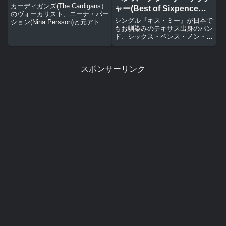
カーディガンズ(The Cardigans）
ャー(Best of Sixpence
のヴォーカリスト、ニーナ・パー
None the Richer)
シングル『キス・ミー』が日本で
ション(Nina Persson)と元アトミ
もお馴染みのテキサス出身のバン
ック・スイングのクラス・フリス
ド、シックス・ペンス・ノン・
クが共同で製作した楽曲をスパー
ザ・リッチャーの新曲3曲と日本
クルホースのマーク・リンカスが
盤未収録7曲を含むベスト盤。キ
プロデュースしたユニットで実質
ス・ミールーザー・ライク・ミー
的...
スポンサーリンク
ニード・トゥ・ビー・ネクスト・
トゥ・ユーブリーズダンシング・
ク...