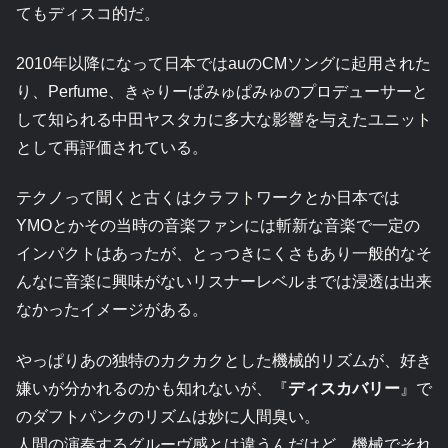
てもディスコ的だ。
2010年以降になって日本ではauのCMソングに起用された
り、Perfume、きゃりーぱみゅぱみゅのプロデューサーと
して知られる中田ヤスタカに多大な影響を与えたユニット
として再評価されている。
テクノって聞くと古くはクラフトワークとか日本では
YMOとかその当時の音楽ファンには斬新な音楽で一定の
インパクトはあったが、とっつきにくさもあり一般的なそ
んなに音楽に興味がないリスナーレベルまでは浸透は出来
なかったイメージがある。
やっぱりあの独特のカクカクとした機械的リズムが、好き
嫌いが分かれるのかも知れないが、『
ディスカバリー
』で
のダフトパンクのリズムは妙に人間臭い。
人間の演奏するグルーヴ感とは違うんだけど、機械でそれ