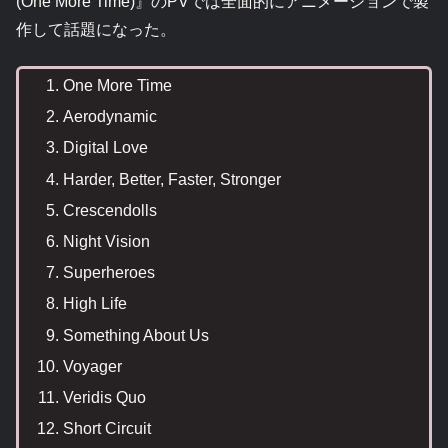
(One More Time)』のPVでは全面的にアニメーションで製
作して話題になった。
One More Time
Aerodynamic
Digital Love
Harder, Better, Faster, Stronger
Crescendolls
Night Vision
Superheroes
High Life
Something About Us
Voyager
Veridis Quo
Short Circuit