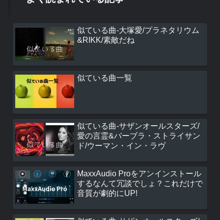
似ている曲-大塚愛/プラネタリウム
&RIKK/素敵だね
似ている曲一覧
似ている曲-サザンオールスターズ/
愛の言霊&バーブラ・ストライサン
ド/ウーマン・イン・ラヴ
MaxxAudio Proをアンインストール
するなんて冗談でしょ？これだけで
音質が劇的にUP!