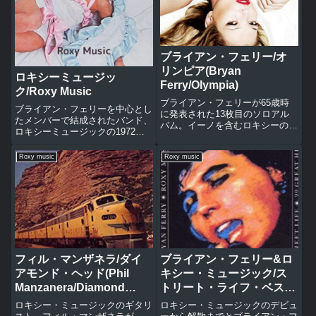
ブライアン・フェリー/オ
リンピア(Bryan
ロキシーミュージッ
Ferry/Olympia)
ク/Roxy Music
ブライアン・フェリーが65歳時
ブライアン・フェリーを中心とし
に発表された13枚目のソロアル
たメンバーで結成されたバンド、
バム。イーノを含むロキシーの初
ロキシーミュージックの1972年
期メンバーが久々に集結して製作
リリースのデビューアルバム。コ
されたフェリーソロ作の最高傑
ンセプトは50年代の『ロックン
Roxy music
Roxy music
作。ユー・キャン・ダンスアルフ
ロール』と90年代の『未来』の
ァヴィルハートエイク・バイ・ナ
融合。リ-メイク/リ-モデル レデ
ンバーズミー・オー・マイシェイ
ィトロンイフ・ゼア・イズ...
ム...
フィル・マンザネラ/ダイ
ブライアン・フェリー&ロ
アモンド・ヘッド(Phil
キシー・ミュージック/ス
Manzanera/Diamond
トリート・ライフ・ベスト
Head)
(Roxy Music/Street Life:
ロキシー・ミュージックのギタリ
ロキシー・ミュージックのデビュ
20 Greatest Hits)