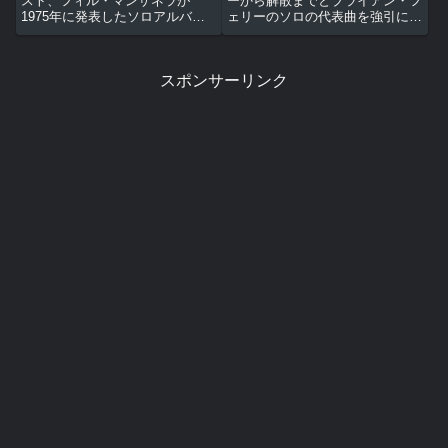
スト、フィル・マンザネラが
ーから解散までとブライアン・フ
1975年に発表したソロアルバム
ェリーのソロの代表曲を強引に
第1弾。アルバム『カントリーラ
20曲にまとめたLP時代は2枚組で
イフ』と『サイレン』の合間の慌
リリースされたベスト盤。あくま
ただしい時期に作ったとは思えな
でもざっくりとなのでオリジナル
スポンサーリンク
いほど充実した内容でギタリスト
アルバムを聴いてからのほうが楽
のソロアルバムの域を超えたラテ
しめるかも。Virginia...
ン...