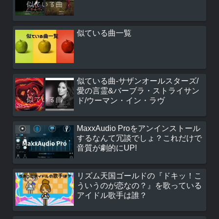
似ている曲一覧
似ている曲-サザンオールスターズ/
愛の言霊&バーブラ・ストライサン
ド/ウーマン・イン・ラヴ
MaxxAudio Proをアンインストール
するなんて冗談でしょ？これだけで
音質が劇的にUP!
リズム天国ゴールドの『ドキッ！こ
ういうのが恋なの？』を歌っている
アイドル歌手は誰？