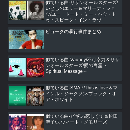
似ている曲-サザンオールスターズ/
いとしのエリー＆マリーナ・ショ
ウ/ユー・トート・ミー・ハウ・ト
ゥ・スピーク・イン・ラヴ
ビョークの暴行事件まとめ
似ている曲-Vaundy/不可幸力＆サザ
ンオールスターズ/愛の言霊 ～
Spiritual Message～
似ている曲-SMAP/This is love＆マ
イケル・ジャクソン/ブラック・オ
ア・ホワイト
似ている曲-ビギン/恋しくて＆松田
聖子/スウィート・メモリーズ